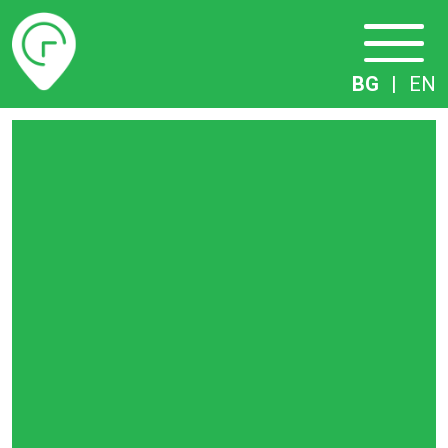
Разписание
BG
|
EN