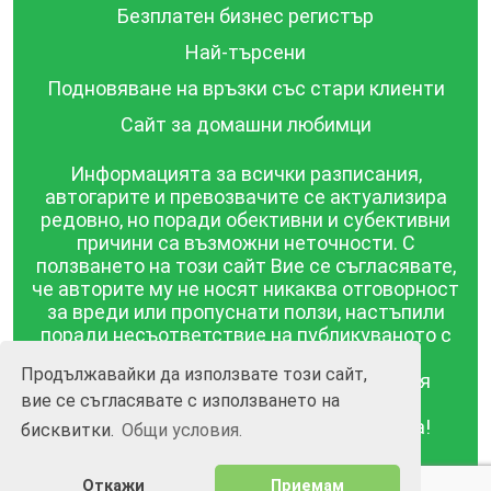
Безплатен бизнес регистър
Най-търсени
Подновяване на връзки със стари клиенти
Сайт за домашни любимци
Информацията за всички разписания,
автогарите и превозвачите се актуализира
редовно, но поради обективни и субективни
причини са възможни неточности. С
ползването на този сайт Вие се съгласявате,
че авторите му не носят никаква отговорност
за вреди или пропуснати ползи, настъпили
поради несъответствие на публикуваното с
действителността! Информацията
Продължавайки да използвате този сайт,
публикувана в този сайт се предоставя
вие се съгласявате с използването на
такава каквато е, без гаранция за
съответствието ѝ с действителността!
бисквитки.
Общи условия.
BGrazpisanie.com © 2008 - 2026, Всички права
Откажи
Приемам