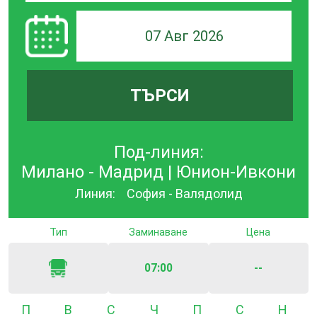
07 Авг 2026
ТЪРСИ
Под-линия:
Милано - Мадрид | Юнион-Ивкони
Линия:
София - Валядолид
Тип
Заминаване
Цена
07:00
--
Понеделник
Вторник
Сряда
Четвъртък
Петък
Събота
Неде