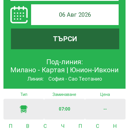
06 Авг 2026
ТЪРСИ
Под-линия:
Милано - Картая | Юнион-Ивкони
Линия:
София - Сао Теотанио
Тип
Заминаване
Цена
07:00
--
Понеделник
Вторник
Сряда
Четвъртък
Петък
Събота
Неде