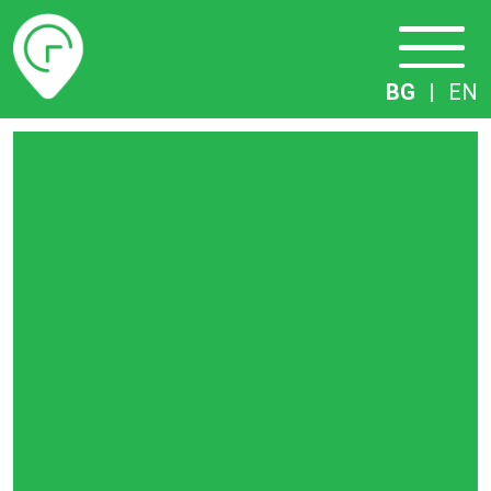
Разписание
BG
|
EN