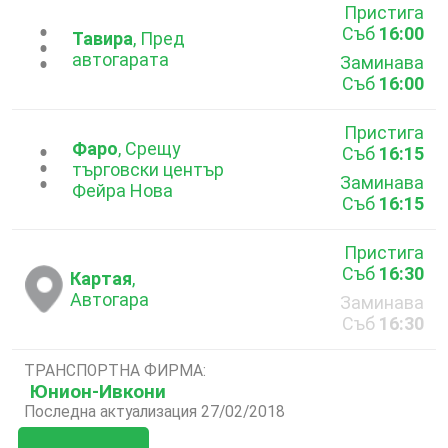
Пристига
Съб
16:00
...
Тавира
, Пред
автогарата
Заминава
Съб
16:00
Пристига
Фаро
, Срещу
Съб
16:15
...
търговски център
Заминава
Фейра Нова
Съб
16:15
Пристига
Съб
16:30
Картая
,
Автогара
Заминава
Съб
16:30
ТРАНСПОРТНА ФИРМА:
Юнион-Ивкони
Последна актуализация 27/02/2018