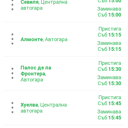
Съб
15:00
...
Севиля
, Централна
автогара
Заминава
Съб
15:00
Пристига
Съб
15:15
...
Алмонте
, Автогара
Заминава
Съб
15:15
Пристига
Палос де ла
Съб
15:30
...
Фронтера
,
Заминава
Автогара
Съб
15:30
Пристига
Съб
15:45
...
Хуелва
, Централна
автогара
Заминава
Съб
15:45