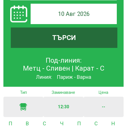
10 Авг 2026
ТЪРСИ
Под-линия:
Метц - Сливен | Карат - С
Линия:
Париж - Варна
Тип
Заминаване
Цена
12:30
--
Понеделник
Вторник
Сряда
Четвъртък
Петък
Събота
Неде