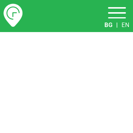
Разписание
BG
|
EN