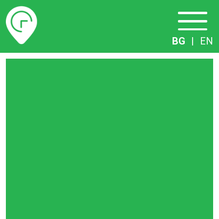
Разписание
BG
|
EN