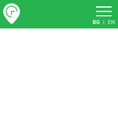
Разписание
BG
|
EN