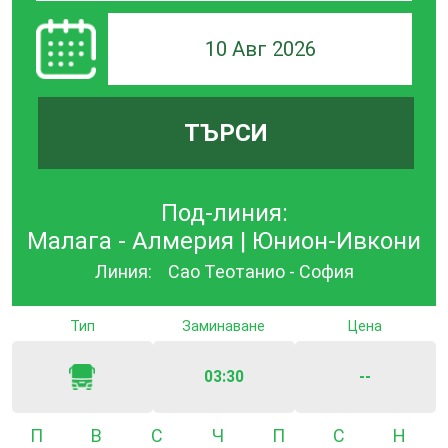
10 Авг 2026
ТЪРСИ
Под-линия:
Малага - Алмерия | Юнион-Ивкони
Линия:
Сао Теотанио - София
Тип
Заминаване
Цена
03:30
--
Понеделник
Вторник
Сряда
Четвъртък
Петък
Събота
Неде