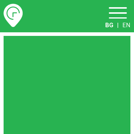
Разписание
BG
|
EN