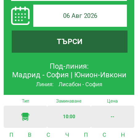
06 Авг 2026
ТЪРСИ
Под-линия:
Мадрид - София | Юнион-Ивкони
Линия:
Лисабон - София
Тип
Заминаване
Цена
10:00
--
Понеделник
Вторник
Сряда
Четвъртък
Петък
Събота
Неде