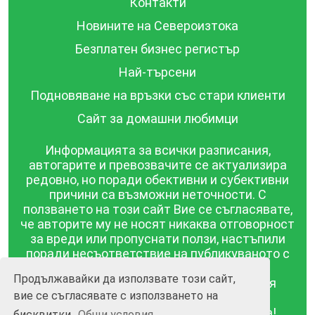
Контакти
Новините на Североизтока
Безплатен бизнес регистър
Най-търсени
Подновяване на връзки със стари клиенти
Сайт за домашни любимци
Информацията за всички разписания,
автогарите и превозвачите се актуализира
редовно, но поради обективни и субективни
причини са възможни неточности. С
ползването на този сайт Вие се съгласявате,
че авторите му не носят никаква отговорност
за вреди или пропуснати ползи, настъпили
поради несъответствие на публикуваното с
действителността! Информацията
Продължавайки да използвате този сайт,
публикувана в този сайт се предоставя
вие се съгласявате с използването на
такава каквато е, без гаранция за
съответствието ѝ с действителността!
бисквитки.
Общи условия.