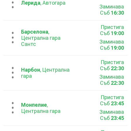
...
Лерида
, Автогара
Заминава
Съб
16:30
Пристига
Барселона
,
Съб
19:00
...
Централна гара
Заминава
Сантс
Съб
19:00
Пристига
Съб
22:30
...
Нарбон
, Централна
гара
Заминава
Съб
22:30
Пристига
Съб
23:45
...
Монпелие
,
Централна гара
Заминава
Съб
23:45