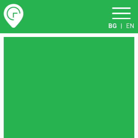
Разписание
BG
|
EN