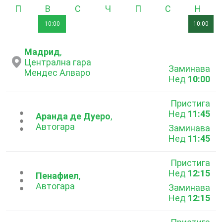
Понеделник
Вторник
Сряда
Четвъртък
Петък
Събота
Неде
10:00
10:00
Мадрид
,
Централна гара
Заминава
Мендес Алваро
Нед
10:00
Пристига
Нед
11:45
...
Аранда де Дуеро
,
Автогара
Заминава
Нед
11:45
Пристига
Нед
12:15
...
Пенафиел
,
Автогара
Заминава
Нед
12:15