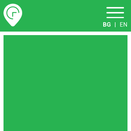
Разписание
BG
|
EN