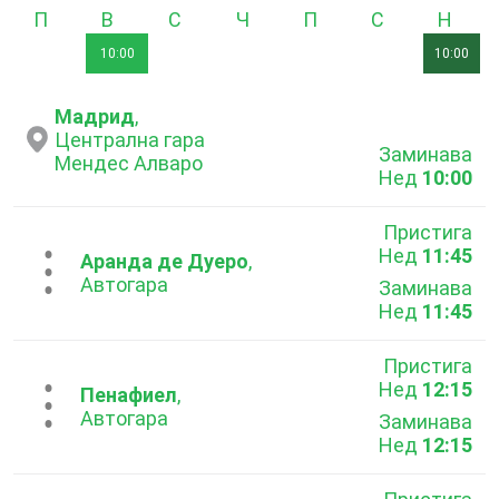
Понеделник
Вторник
Сряда
Четвъртък
Петък
Събота
Неде
10:00
10:00
Мадрид
,
Централна гара
Заминава
Мендес Алваро
Нед
10:00
Пристига
Нед
11:45
...
Аранда де Дуеро
,
Автогара
Заминава
Нед
11:45
Пристига
Нед
12:15
...
Пенафиел
,
Автогара
Заминава
Нед
12:15