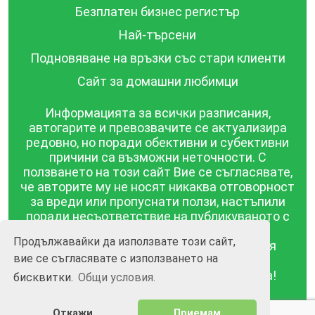
Безплатен бизнес регистър
Най-търсени
Подновяване на връзки със стари клиенти
Сайт за домашни любимци
Информацията за всички разписания,
автогарите и превозвачите се актуализира
редовно, но поради обективни и субективни
причини са възможни неточности. С
ползването на този сайт Вие се съгласявате,
че авторите му не носят никаква отговорност
за вреди или пропуснати ползи, настъпили
поради несъответствие на публикуваното с
действителността! Информацията
Продължавайки да използвате този сайт,
публикувана в този сайт се предоставя
вие се съгласявате с използването на
такава каквато е, без гаранция за
съответствието ѝ с действителността!
бисквитки.
Общи условия.
BGrazpisanie.com © 2008 - 2026, Всички права
Откажи
Приемам