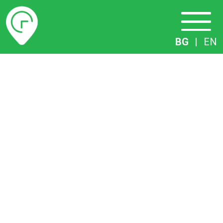
Разписание
BG
|
EN