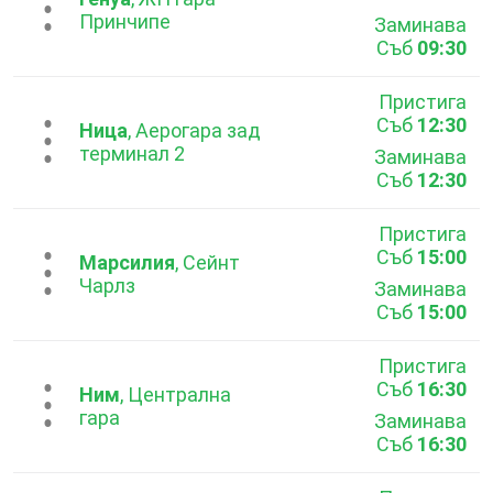
...
Принчипе
Заминава
Съб
09:30
Пристига
Съб
12:30
...
Ница
, Аерогара зад
терминал 2
Заминава
Съб
12:30
Пристига
Съб
15:00
...
Марсилия
, Сейнт
Чарлз
Заминава
Съб
15:00
Пристига
Съб
16:30
...
Ним
, Централна
гара
Заминава
Съб
16:30