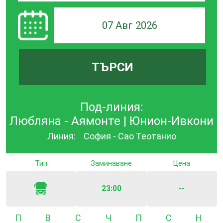
07 Авг 2026
ТЪРСИ
Под-линия:
Любляна - Аямонте | Юнион-Ивкони
Линия:
София - Сао Теотанио
Тип
Заминаване
Цена
23:00
--
Понеделник
Вторник
Сряда
Четвъртък
Петък
Събота
Неде