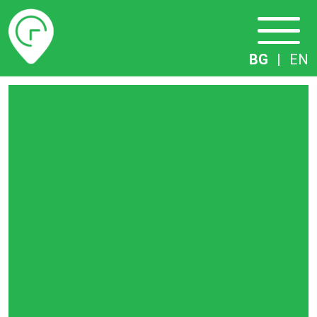
Разписание
BG
|
EN