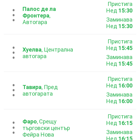
Пристига
Палос де ла
Нед
15:30
...
Фронтера
,
Заминава
Автогара
Нед
15:30
Пристига
Нед
15:45
...
Хуелва
, Централна
автогара
Заминава
Нед
15:45
Пристига
Нед
16:00
...
Тавира
, Пред
автогарата
Заминава
Нед
16:00
Пристига
Фаро
, Срещу
Нед
16:15
...
търговски център
Заминава
Фейра Нова
Нед
16:15