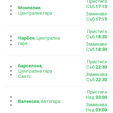
Пристига
Съб
17:15
...
Монпелие
,
Централна гара
Заминава
Съб
17:15
Пристига
Съб
18:30
...
Нарбон
, Централна
гара
Заминава
Съб
18:30
Пристига
Барселона
,
Съб
22:30
...
Централна гара
Заминава
Сантс
Съб
22:30
Пристига
Нед
03:00
...
Валенсия
, Автогара
Заминава
Нед
03:00