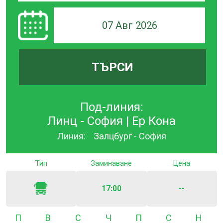
07 Авг 2026
ТЪРСИ
Под-линия:
Линц - София | Ер Кона
Линия:
Залцбург - София
Тип
Заминаване
Цена
17:00
--
Понеделник
Вторник
Сряда
Четвъртък
Петък
Събота
Неде