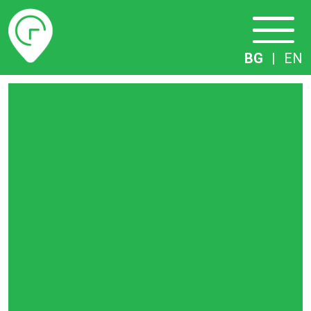
Разписание
BG
|
EN