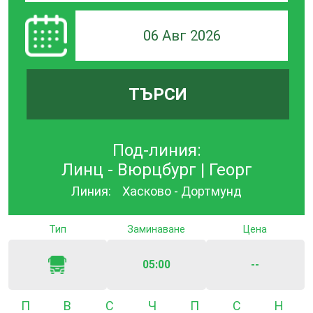
06 Авг 2026
ТЪРСИ
Под-линия:
Линц - Вюрцбург | Георг
Линия:
Хасково - Дортмунд
Тип
Заминаване
Цена
05:00
--
Понеделник
Вторник
Сряда
Четвъртък
Петък
Събота
Неде