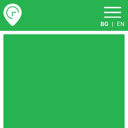
Разписание
BG
|
EN