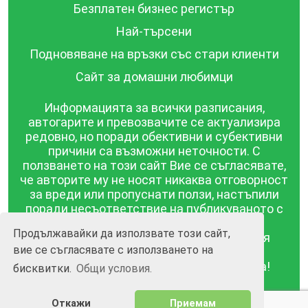
Безплатен бизнес регистър
Най-търсени
Подновяване на връзки със стари клиенти
Сайт за домашни любимци
Информацията за всички разписания,
автогарите и превозвачите се актуализира
редовно, но поради обективни и субективни
причини са възможни неточности. С
ползването на този сайт Вие се съгласявате,
че авторите му не носят никаква отговорност
за вреди или пропуснати ползи, настъпили
поради несъответствие на публикуваното с
действителността! Информацията
Продължавайки да използвате този сайт,
публикувана в този сайт се предоставя
вие се съгласявате с използването на
такава каквато е, без гаранция за
съответствието ѝ с действителността!
бисквитки.
Общи условия.
BGrazpisanie.com © 2008 - 2026, Всички права
Откажи
Приемам