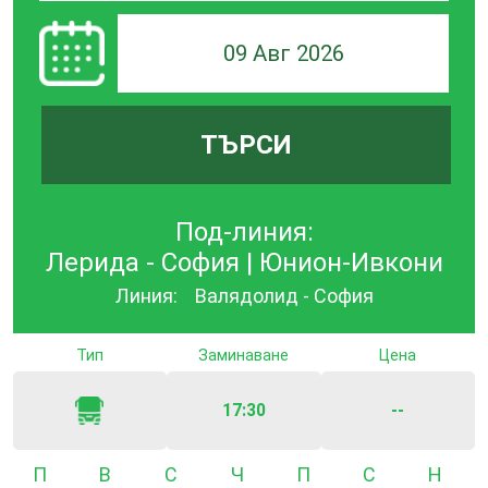
09 Авг 2026
ТЪРСИ
Под-линия:
Лерида - София | Юнион-Ивкони
Линия:
Валядолид - София
Тип
Заминаване
Цена
17:30
--
Понеделник
Вторник
Сряда
Четвъртък
Петък
Събота
Неде