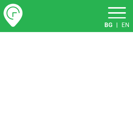
Разписание
BG
|
EN