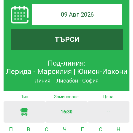
09 Авг 2026
ТЪРСИ
Под-линия:
Лерида - Марсилия | Юнион-Ивкони
Линия:
Лисабон - София
Тип
Заминаване
Цена
16:30
--
Понеделник
Вторник
Сряда
Четвъртък
Петък
Събота
Неде