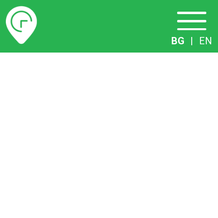
Разписание
BG
|
EN