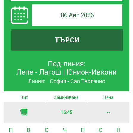
06 Авг 2026
ТЪРСИ
Под-линия:
Лепе - Лагош | Юнион-Ивкони
Линия:
София - Сао Теотанио
Тип
Заминаване
Цена
16:45
--
Понеделник
Вторник
Сряда
Четвъртък
Петък
Събота
Неде