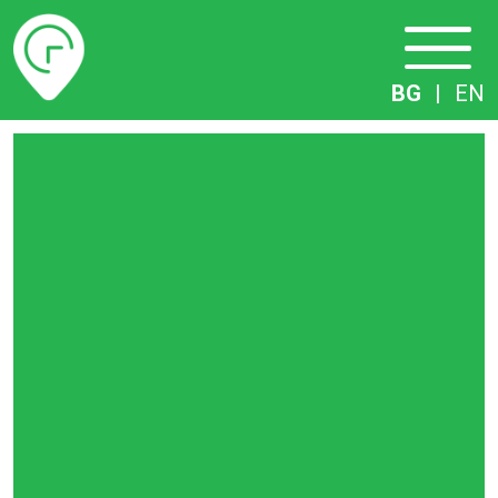
Разписание
BG
|
EN