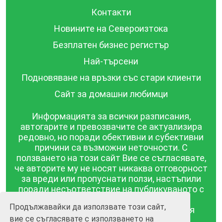
Контакти
Новините на Североизтока
Безплатен бизнес регистър
Най-търсени
Подновяване на връзки със стари клиенти
Сайт за домашни любимци
Информацията за всички разписания,
автогарите и превозвачите се актуализира
редовно, но поради обективни и субективни
причини са възможни неточности. С
ползването на този сайт Вие се съгласявате,
че авторите му не носят никаква отговорност
за вреди или пропуснати ползи, настъпили
поради несъответствие на публикуваното с
действителността! Информацията
Продължавайки да използвате този сайт,
публикувана в този сайт се предоставя
вие се съгласявате с използването на
такава каквато е, без гаранция за