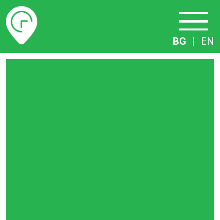
Разписание
BG
|
EN