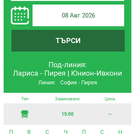
08 Авг 2026
ТЪРСИ
Под-линия:
Лариса - Пирея | Юнион-Ивкони
Линия:
София - Пирея
Тип
Заминаване
Цена
15:00
--
Понеделник
Вторник
Сряда
Четвъртък
Петък
Събота
Неде