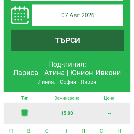
07 Авг 2026
ТЪРСИ
Под-линия:
Лариса - Атина | Юнион-Ивкони
Линия:
София - Пирея
Тип
Заминаване
Цена
15:00
--
Понеделник
Вторник
Сряда
Четвъртък
Петък
Събота
Неде