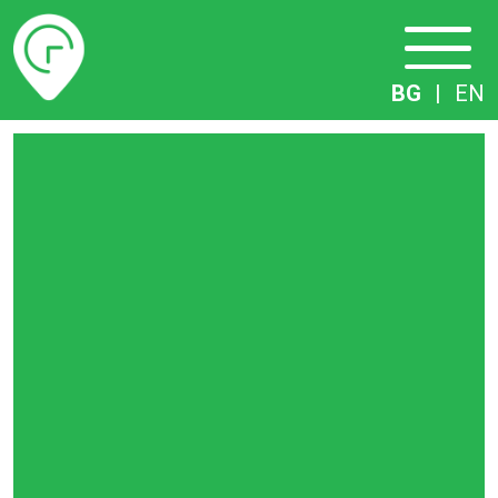
Разписание
BG
|
EN