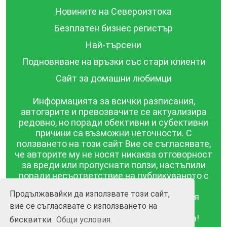
Новините на Североизтока
Безплатен бизнес регистър
Най-търсени
Подновяване на връзки със стари клиенти
Сайт за домашни любимци
Информацията за всички разписания,
автогарите и превозвачите се актуализира
редовно, но поради обективни и субективни
причини са възможни неточности. С
ползването на този сайт Вие се съгласявате,
че авторите му не носят никаква отговорност
за вреди или пропуснати ползи, настъпили
поради несъответствие на публикуваното с
действителността! Информацията
Продължавайки да използвате този сайт,
публикувана в този сайт се предоставя
вие се съгласявате с използването на
такава каквато е, без гаранция за
съответствието ѝ с действителността!
бисквитки.
Общи условия.