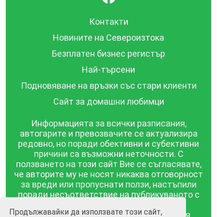
Контакти
Новините на Североизтока
Безплатен бизнес регистър
Най-търсени
Подновяване на връзки със стари клиенти
Сайт за домашни любимци
Информацията за всички разписания,
автогарите и превозвачите се актуализира
редовно, но поради обективни и субективни
причини са възможни неточности. С
ползването на този сайт Вие се съгласявате,
че авторите му не носят никаква отговорност
за вреди или пропуснати ползи, настъпили
поради несъответствие на публикуваното с
действителността! Информацията
Продължавайки да използвате този сайт,
публикувана в този сайт се предоставя