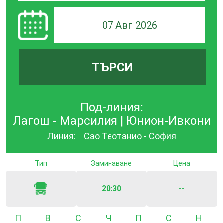
07 Авг 2026
ТЪРСИ
Под-линия:
Лагош - Марсилия | Юнион-Ивкони
Линия:
Сао Теотанио - София
Тип
Заминаване
Цена
20:30
--
Понеделник
Вторник
Сряда
Четвъртък
Петък
Събота
Неде