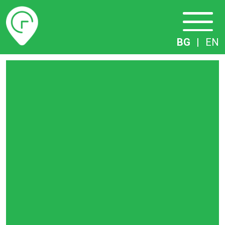
Разписание
BG
|
EN