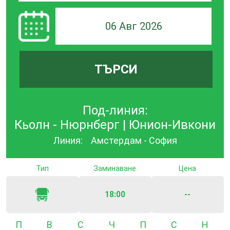
06 Авг 2026
ТЪРСИ
Под-линия:
Кьолн - Нюрнберг | Юнион-Ивкони
Линия:
Амстердам - София
Тип
Заминаване
Цена
18:00
--
Понеделник
Вторник
Сряда
Четвъртък
Петък
Събота
Неде