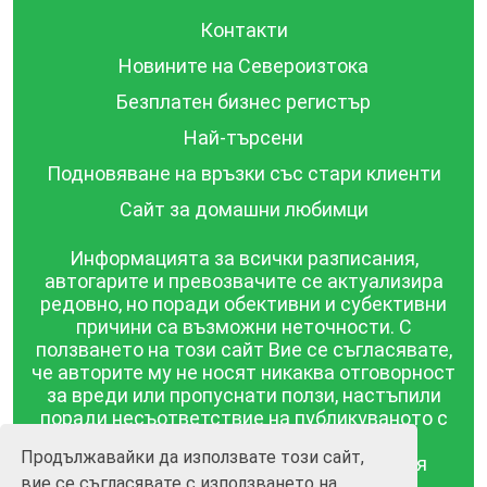
Контакти
Новините на Североизтока
Безплатен бизнес регистър
Най-търсени
Подновяване на връзки със стари клиенти
Сайт за домашни любимци
Информацията за всички разписания,
автогарите и превозвачите се актуализира
редовно, но поради обективни и субективни
причини са възможни неточности. С
ползването на този сайт Вие се съгласявате,
че авторите му не носят никаква отговорност
за вреди или пропуснати ползи, настъпили
поради несъответствие на публикуваното с
действителността! Информацията
Продължавайки да използвате този сайт,
публикувана в този сайт се предоставя
вие се съгласявате с използването на
такава каквато е, без гаранция за