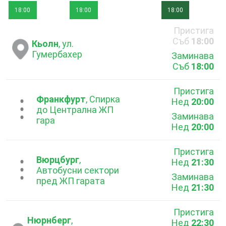
18:00
18:00
18:00
Пристига
Съб
18:00
Кьолн
, ул.
Гумербахер
Заминава
Съб
18:00
Пристига
Франкфурт
, Спирка
Нед
20:00
...
до Централна ЖП
Заминава
гара
Нед
20:00
Пристига
Вюрцбург
,
Нед
21:30
...
Автобусни сектори
Заминава
пред ЖП гарата
Нед
21:30
Пристига
Нюрнберг
,
Нед
22:30