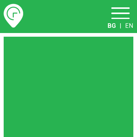
Разписание
BG
|
EN