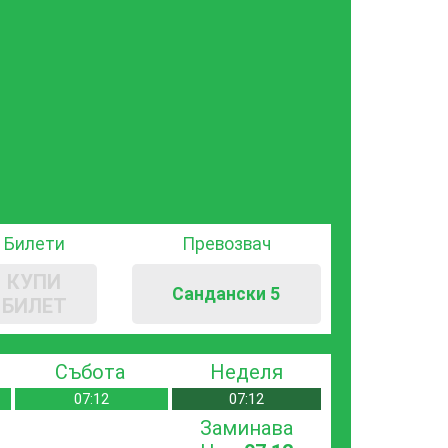
Билети
Превозвач
КУПИ
Сандански 5
БИЛЕТ
Събота
Неделя
07:12
07:12
Заминава