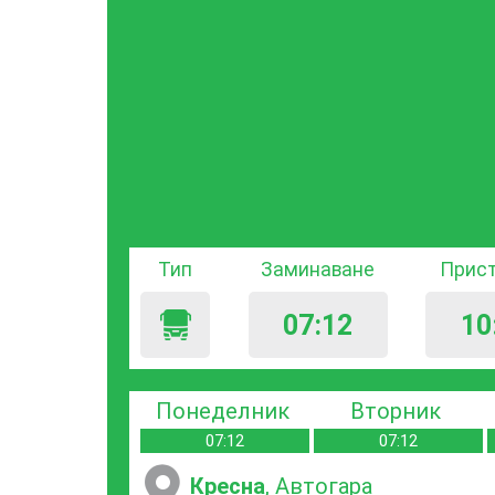
Тип
Заминаване
Прис
07:12
10
Понеделник
Вторник
07:12
07:12
Кресна
, Автогара