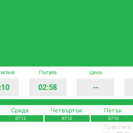
тигане
Пътува
Цена
:10
02:58
--
Сряда
Четвъртък
Петък
07:12
07:12
07:12
Пристига