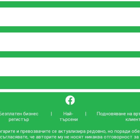
}
Безплатен бизнес
|
Най-
|
Подновяване на вр
регистър
търсени
клиен
гарите и превозвачите се актуализира редовно, но поради об
 съгласявате, че авторите му не носят никаква отговорност за