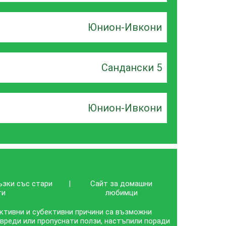
Юнион-Ивкони
Сандански 5
Юнион-Ивкони
ъзки със стари
|
Сайт за домашни
ти
любимци
ективни и субективни причини са възможни
 вреди или пропуснати ползи, настъпили поради