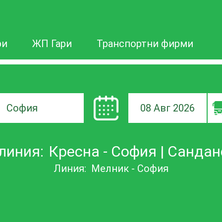
ри
ЖП Гари
Транспортни фирми
08 Авг 2026
а
линия:
Кресна - София | Сандан
ане
Линия:
Мелник - София