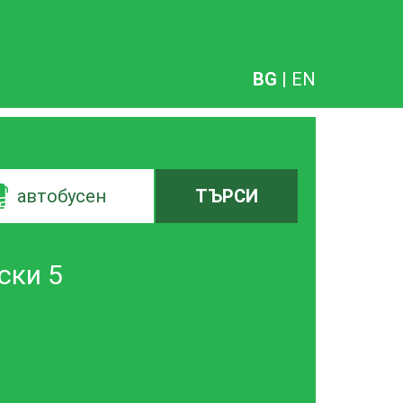
BG
|
EN
автобусен
ТЪРСИ
ски 5