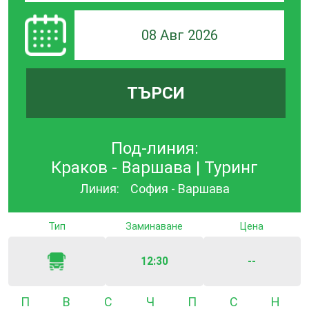
08 Авг 2026
ТЪРСИ
Под-линия:
Краков - Варшава | Туринг
Линия:
София - Варшава
Тип
Заминаване
Цена
12:30
--
Понеделник
Вторник
Сряда
Четвъртък
Петък
Събота
Неде