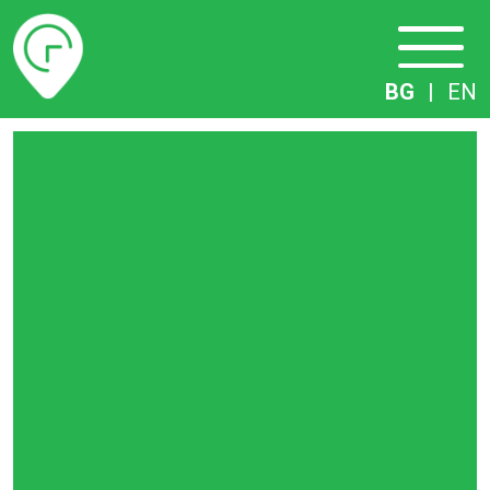
Разписание
BG
|
EN