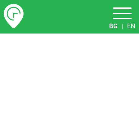
Разписание
BG
|
EN