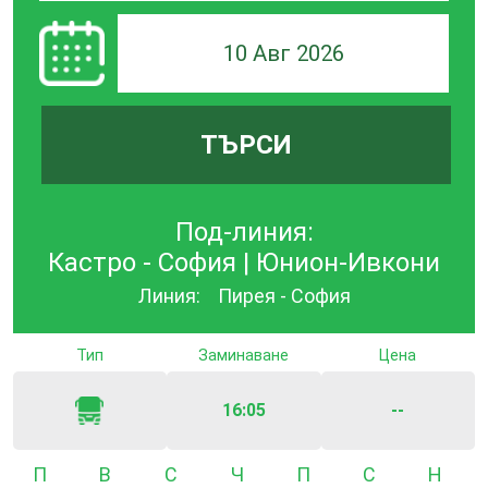
10 Авг 2026
ТЪРСИ
Под-линия:
Кастро - София | Юнион-Ивкони
Линия:
Пирея - София
Тип
Заминаване
Цена
16:05
--
Понеделник
Вторник
Сряда
Четвъртък
Петък
Събота
Неде