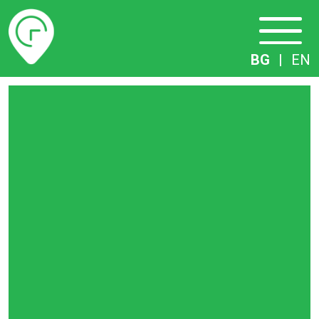
Разписание
BG
|
EN