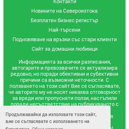
Контакти
Новините на Североизтока
Безплатен бизнес регистър
Най-търсени
Подновяване на връзки със стари клиенти
Сайт за домашни любимци
Информацията за всички разписания,
автогарите и превозвачите се актуализира
редовно, но поради обективни и субективни
причини са възможни неточности. С
ползването на този сайт Вие се съгласявате,
че авторите му не носят никаква отговорност
за вреди или пропуснати ползи, настъпили
поради несъответствие на публикуваното с
действителността! Информацията
Продължавайки да използвате този сайт,
публикувана в този сайт се предоставя
вие се съгласявате с използването на
такава каквато е, без гаранция за
съответствието ѝ с действителността!