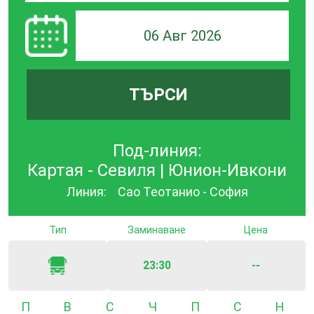
06 Авг 2026
ТЪРСИ
Под-линия:
Картая - Севиля | Юнион-Ивкони
Линия:
Сао Теотанио - София
Тип
Заминаване
Цена
23:30
--
Понеделник
Вторник
Сряда
Четвъртък
Петък
Събота
Неде