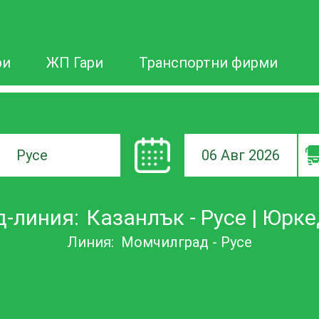
ри
ЖП Гари
Транспортни фирми
06 Авг 2026
а
-линия:
Казанлък - Русе | Юрк
ане
Линия:
Момчилград - Русе