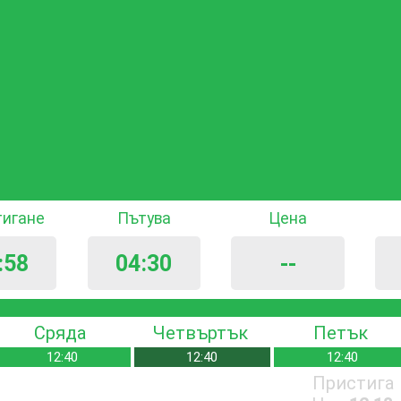
тигане
Пътува
Цена
:58
04:30
--
Сряда
Четвъртък
Петък
12:40
12:40
12:40
Пристига