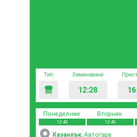
Тип
Заминаване
Прис
12:28
16
Понеделник
Вторник
12:40
12:40
Казанлък
, Автогара