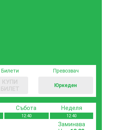
Билети
Превозвач
КУПИ
Юркеден
БИЛЕТ
Събота
Неделя
12:40
12:40
Заминава