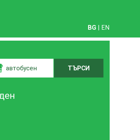
BG
|
EN
автобусен
ТЪРСИ
еден