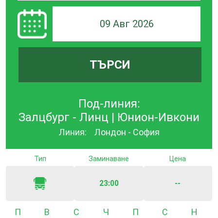
09 Авг 2026
ТЪРСИ
Под-линия:
Залцбург - Линц | Юнион-Ивкони
Линия:
Лондон - София
Тип
Заминаване
Цена
23:00
--
Понеделник
Вторник
Сряда
Четвъртък
Петък
Събота
Неде