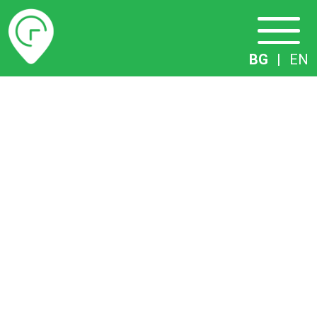
Разписание
BG
|
EN