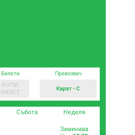
Билети
Превозвач
КУПИ
Карат - С
БИЛЕТ
Събота
Неделя
Заминава