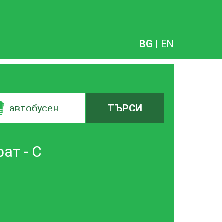
BG
|
EN
автобусен
ТЪРСИ
ат - С