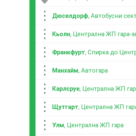
...
Дюселдорф
, Автобусни сект
...
Кьолн
, Централна ЖП гара-
...
Франкфурт
, Спирка до Цент
...
Манхайм
, Автогара
...
Карлсруе
, Централна ЖП гар
...
Щутгарт
, Централна ЖП гар
...
Улм
, Централна ЖП гара