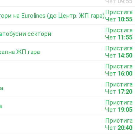
Чет
09:55
Пристига
ори на Eurolines (до Центр. ЖП гара)
Чет
10:55
Пристига
автобусни сектори
Чет
11:55
Пристига
рална ЖП гара
Чет
14:50
Пристига
Чет
16:00
Пристига
а
Чет
17:20
Пристига
а
Чет
19:05
Пристига
Чет
20:40