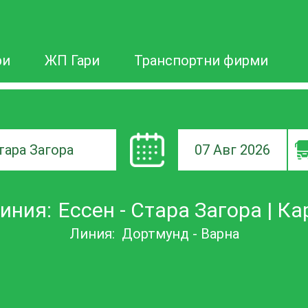
ри
ЖП Гари
Транспортни фирми
07 Авг 2026
а
иния:
Ессен - Стара Загора | Кар
ане
Линия:
Дортмунд - Варна