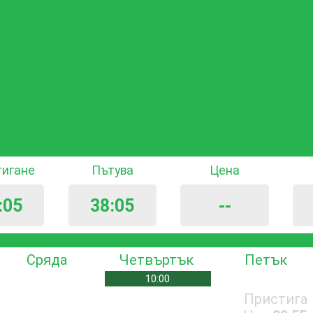
тигане
Пътува
Цена
:05
38:05
--
Сряда
Четвъртък
Петък
10:00
Пристига