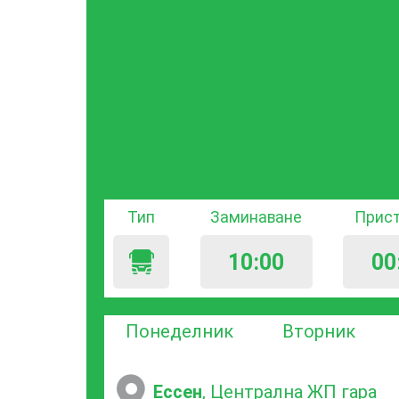
Тип
Заминаване
Прис
10:00
00
Понеделник
Вторник
Ессен
, Централна ЖП гара