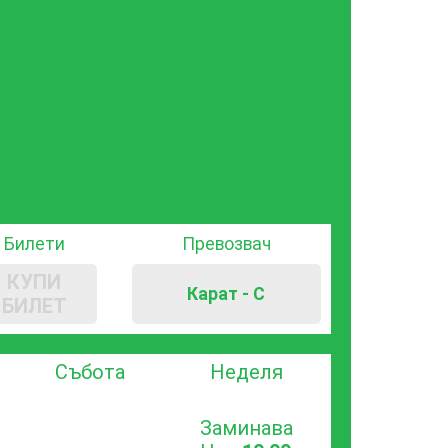
Билети
Превозвач
КУПИ
Карат - С
БИЛЕТ
Събота
Неделя
Заминава