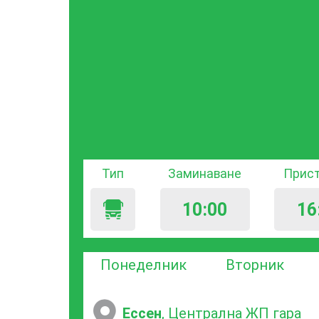
Тип
Заминаване
Прис
10:00
16
Понеделник
Вторник
Ессен
, Централна ЖП гара