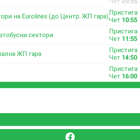
Чет
09:55
Пристига
ори на Eurolines (до Центр. ЖП гара)
Чет
10:55
Пристига
автобусни сектори
Чет
11:55
Пристига
рална ЖП гара
Чет
14:50
Пристига
Чет
16:00
}