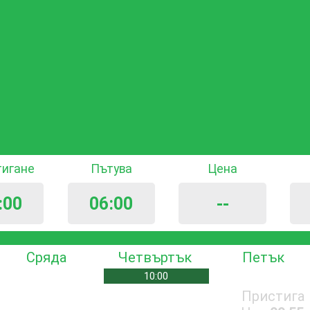
тигане
Пътува
Цена
:00
06:00
--
Сряда
Четвъртък
Петък
10:00
Пристига