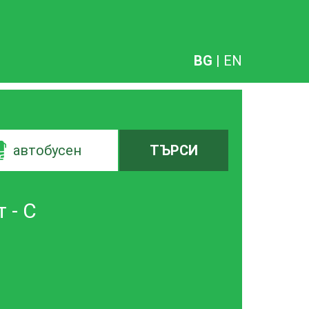
BG
|
EN
автобусен
ТЪРСИ
 - С