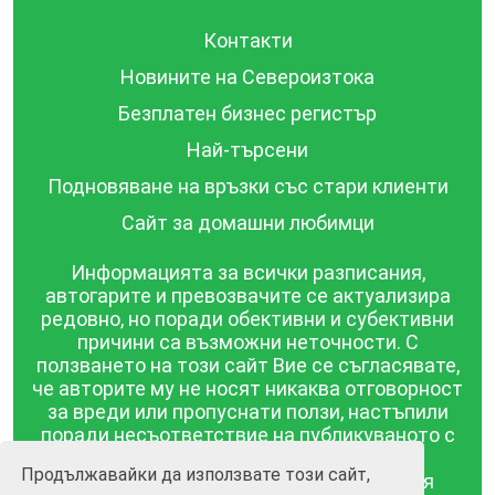
Контакти
Новините на Североизтока
Безплатен бизнес регистър
Най-търсени
Подновяване на връзки със стари клиенти
Сайт за домашни любимци
Информацията за всички разписания,
автогарите и превозвачите се актуализира
редовно, но поради обективни и субективни
причини са възможни неточности. С
ползването на този сайт Вие се съгласявате,
че авторите му не носят никаква отговорност
за вреди или пропуснати ползи, настъпили
поради несъответствие на публикуваното с
действителността! Информацията
Продължавайки да използвате този сайт,
публикувана в този сайт се предоставя