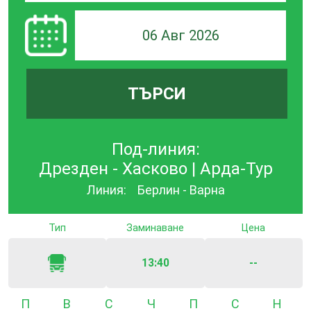
06 Авг 2026
ТЪРСИ
Под-линия:
Дрезден - Хасково | Арда-Тур
Линия:
Берлин - Варна
Тип
Заминаване
Цена
13:40
--
Понеделник
Вторник
Сряда
Четвъртък
Петък
Събота
Неде