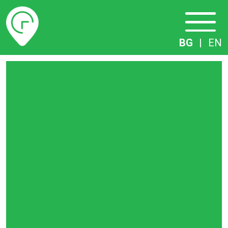
Разписание
BG
|
EN