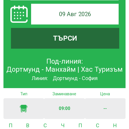
09 Авг 2026
ТЪРСИ
Под-линия:
Дортмунд - Манхайм | Хас Туризъм
Линия:
Дортмунд - София
Тип
Заминаване
Цена
09:00
--
Понеделник
Вторник
Сряда
Четвъртък
Петък
Събота
Неде