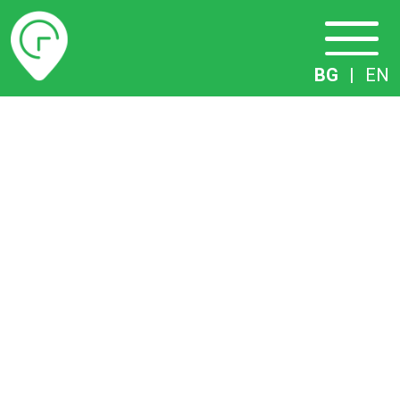
Разписание
BG
|
EN