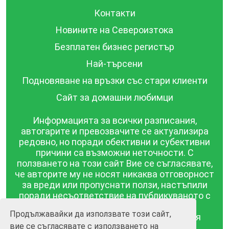
Контакти
Новините на Североизтока
Безплатен бизнес регистър
Най-търсени
Подновяване на връзки със стари клиенти
Сайт за домашни любимци
Информацията за всички разписания,
автогарите и превозвачите се актуализира
редовно, но поради обективни и субективни
причини са възможни неточности. С
ползването на този сайт Вие се съгласявате,
че авторите му не носят никаква отговорност
за вреди или пропуснати ползи, настъпили
поради несъответствие на публикуваното с
действителността! Информацията
Продължавайки да използвате този сайт,
публикувана в този сайт се предоставя
вие се съгласявате с използването на
такава каквато е, без гаранция за