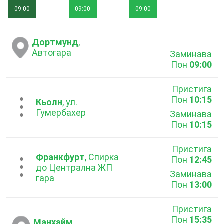
09:00
09:00
09:00
Дортмунд
,
Автогара
Заминава
Пон
09:00
Пристига
Пон
10:15
...
Кьолн
, ул.
Гумербахер
Заминава
Пон
10:15
Пристига
Франкфурт
, Спирка
Пон
12:45
...
до Централна ЖП
Заминава
гара
Пон
13:00
Пристига
Пон
15:35
Манхайм
,