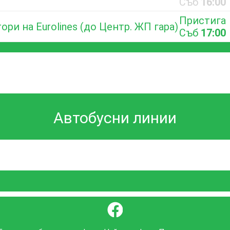
Съб
16:00
Пристига
ори на Eurolines (до Центр. ЖП гара)
Съб
17:00
Автобусни линии
}