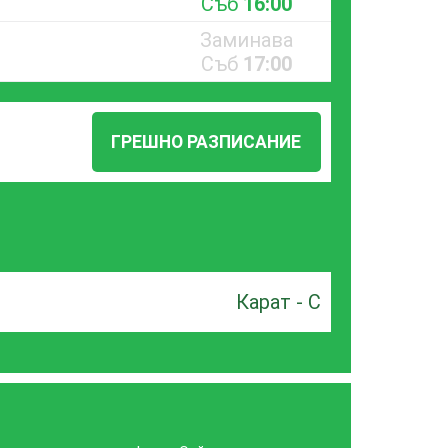
Съб
16:00
Заминава
Съб
17:00
ГРЕШНО РАЗПИСАНИЕ
Карат - С