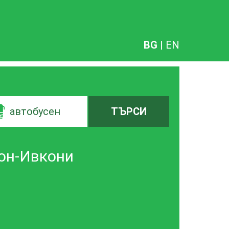
BG
|
EN
автобусен
ТЪРСИ
он-Ивкони