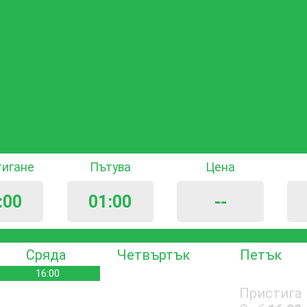
тигане
Пътува
Цена
:00
01:00
--
Сряда
Четвъртък
Петък
16:00
Пристига