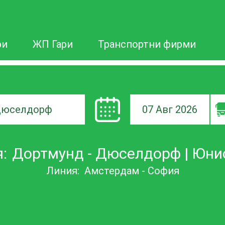
ри
ЖП Гари
Транспортни фирми
07 Авг 2026
а
:
Дортмунд - Дюселдорф | Юни
ане
Линия:
Амстердам - София