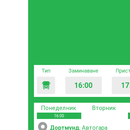
Тип
Заминаване
Прис
16:00
17
Понеделник
Вторник
16:00
Дортмунд
, Автогара