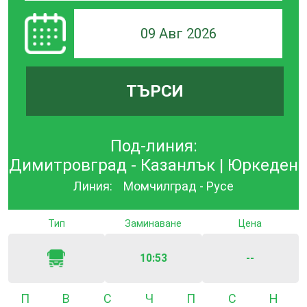
09 Авг 2026
ТЪРСИ
Под-линия:
Димитровград - Казанлък | Юркеден
Линия:
Момчилград - Русе
Тип
Заминаване
Цена
10:53
--
Понеделник
Вторник
Сряда
Четвъртък
Петък
Събота
Неде