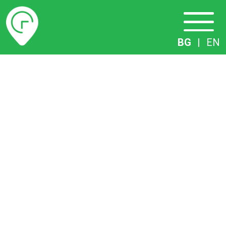
Разписание
BG
|
EN