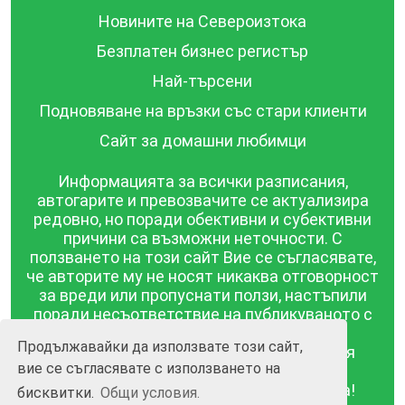
Новините на Североизтока
Безплатен бизнес регистър
Най-търсени
Подновяване на връзки със стари клиенти
Сайт за домашни любимци
Информацията за всички разписания,
автогарите и превозвачите се актуализира
редовно, но поради обективни и субективни
причини са възможни неточности. С
ползването на този сайт Вие се съгласявате,
че авторите му не носят никаква отговорност
за вреди или пропуснати ползи, настъпили
поради несъответствие на публикуваното с
действителността! Информацията
Продължавайки да използвате този сайт,
публикувана в този сайт се предоставя
вие се съгласявате с използването на
такава каквато е, без гаранция за
съответствието ѝ с действителността!
бисквитки.
Общи условия.