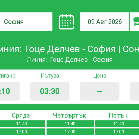
09 Авг 2026
а
иния:
Гоце Делчев - София | Сон
ане
Линия:
Гоце Делчев - София
тигане
Пътува
Цена
:10
03:30
--
Сряда
Четвъртък
Петък
11:40
11:40
11:40
17:00
17:00
17:00