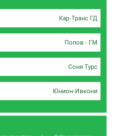
Кар-Транс ГД
Попов - ГМ
Соня Турс
Юнион-Ивкони