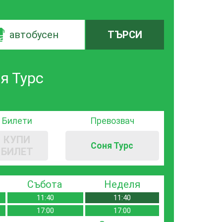
автобусен
ТЪРСИ
я Турс
Билети
Превозвач
КУПИ
Соня Турс
БИЛЕТ
Събота
Неделя
11:40
11:40
17:00
17:00