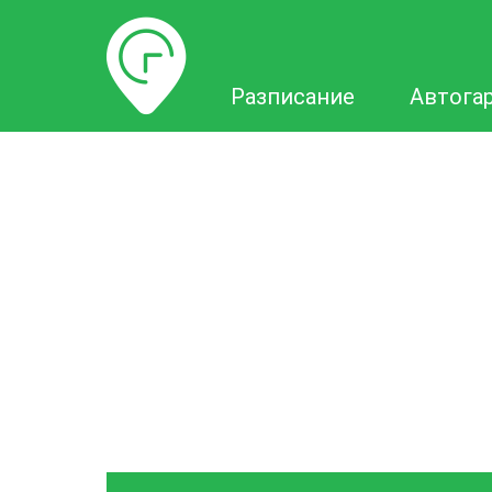
Разписание
Разписание
Автога