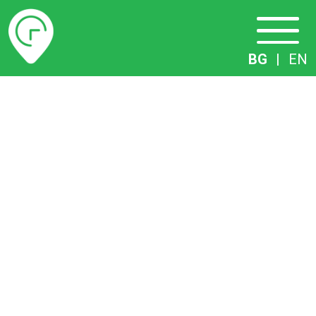
Разписание
BG
|
EN