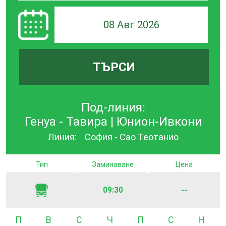
08 Авг 2026
ТЪРСИ
Под-линия:
Генуа - Тавира | Юнион-Ивкони
Линия:
София - Сао Теотанио
Тип
Заминаване
Цена
09:30
--
Понеделник
Вторник
Сряда
Четвъртък
Петък
Събота
Неде