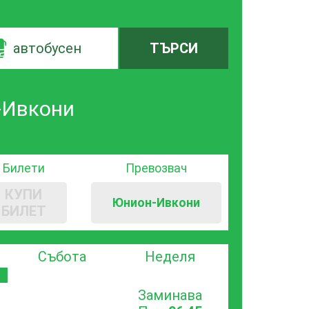
автобусен
ТЪРСИ
-Ивкони
Билети
Превозвач
КУПИ
Юнион-Ивкони
БИЛЕТ
Събота
Неделя
Заминава