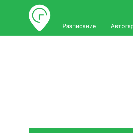
Разписание
Разписание
Автога