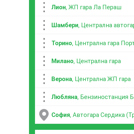
...
Лион
, ЖП гара Ла Пераш
...
Шамбери
, Централна автога
...
Торино
, Централна гара Пор
...
Милано
, Централна гара
...
Верона
, Централна ЖП гара
...
Любляна
, Бензиностанция 
София
, Автогара Сердика (