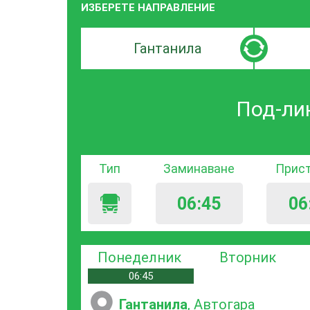
ИЗБЕРЕТЕ НАПРАВЛЕНИЕ
Търсачка
Търсачк
по
по
град
град
Под-ли
на
на
заминаване
пристиг
Тип
Заминаване
Прис
06:45
06
Понеделник
Вторник
06:45
Гантанила
, Автогара