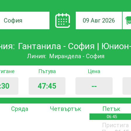
09 Авг 2026
а
ния:
Гантанила - София | Юнион
ане
Линия:
Мирандела - София
тигане
Пътува
Цена
:30
47:45
--
Сряда
Четвъртък
Петък
06:45
Пристига