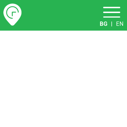
Разписание
BG
|
EN