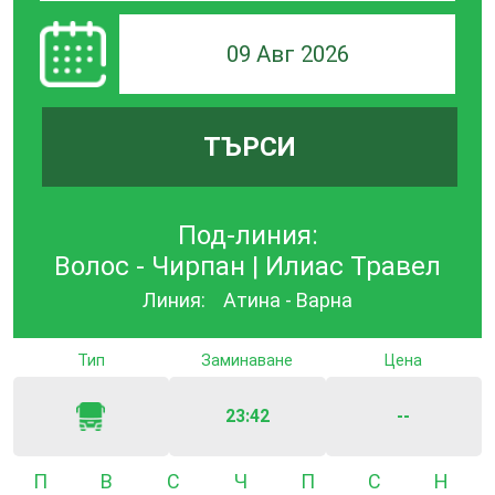
09 Авг 2026
ТЪРСИ
Под-линия:
Волос - Чирпан | Илиас Травел
Линия:
Атина - Варна
Тип
Заминаване
Цена
23:42
--
Понеделник
Вторник
Сряда
Четвъртък
Петък
Събота
Неде