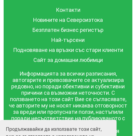
Контакти
Новините на Североизтока
Безплатен бизнес регистър
Най-търсени
Подновяване на връзки със стари клиенти
Сайт за домашни любимци
Информацията за всички разписания,
автогарите и превозвачите се актуализира
редовно, но поради обективни и субективни
причини са възможни неточности. С
ползването на този сайт Вие се съгласявате,
че авторите му не носят никаква отговорност
за вреди или пропуснати ползи, настъпили
поради несъответствие на публикуваното с
действителността! Информацията
Продължавайки да използвате този сайт,
публикувана в този сайт се предоставя