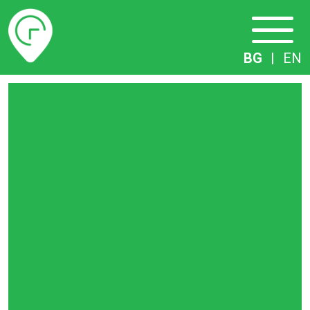
Разписание
BG
|
EN