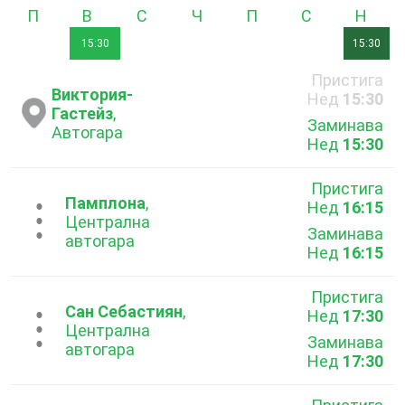
Понеделник
Вторник
Сряда
Четвъртък
Петък
Събота
Неде
15:30
15:30
Пристига
Виктория-
Нед
15:30
Гастейз
,
Заминава
Автогара
Нед
15:30
Пристига
Памплона
,
Нед
16:15
...
Централна
Заминава
автогара
Нед
16:15
Пристига
Сан Себастиян
,
Нед
17:30
...
Централна
Заминава
автогара
Нед
17:30