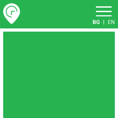
Разписание
BG
|
EN