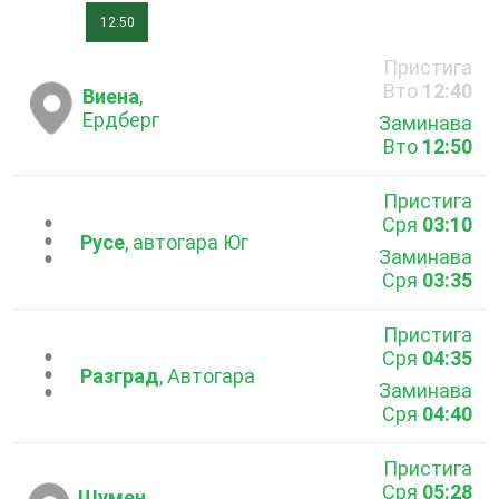
12:50
Пристига
Вто
12:40
Виена
,
Ердберг
Заминава
Вто
12:50
Пристига
Сря
03:10
...
Русе
, автогара Юг
Заминава
Сря
03:35
Пристига
Сря
04:35
...
Разград
, Автогара
Заминава
Сря
04:40
Пристига
Сря
05:28
Шумен
,