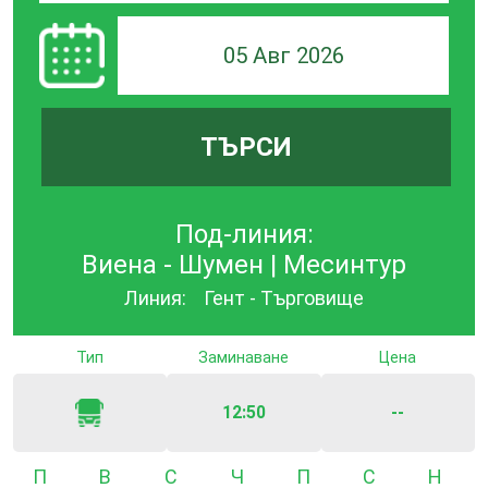
05 Авг 2026
ТЪРСИ
Под-линия:
Виена - Шумен | Месинтур
Линия:
Гент - Търговище
Тип
Заминаване
Цена
12:50
--
Понеделник
Вторник
Сряда
Четвъртък
Петък
Събота
Неде