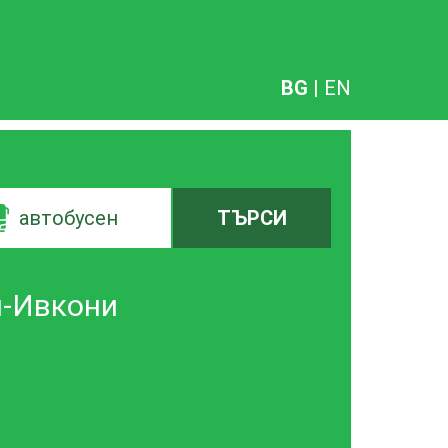
BG
|
EN
автобусен
ТЪРСИ
н-Ивкони