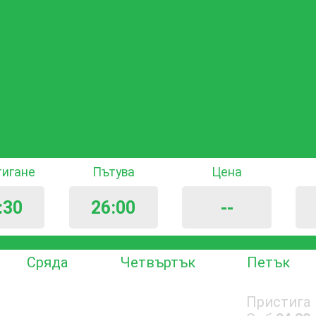
тигане
Пътува
Цена
:30
26:00
--
Сряда
Четвъртък
Петък
Пристига