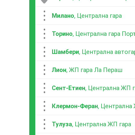
...
Милано
, Централна гара
...
Торино
, Централна гара Пор
...
Шамбери
, Централна автога
...
Лион
, ЖП гара Ла Пераш
...
Сент-Етиен
, Централна ЖП 
...
Клермон-Феран
, Централна
...
Тулуза
, Централна ЖП гара