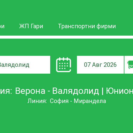
ри
ЖП Гари
Транспортни фирми
07 Авг 2026
а
ия:
Верона - Валядолид | Юнио
ане
Линия:
София - Мирандела