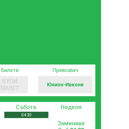
Билети
Превозвач
КУПИ
Юнион-Ивкони
БИЛЕТ
Събота
Неделя
04:30
Заминава