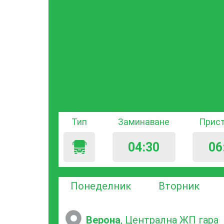
Тип
Заминаване
Прис
04:30
06
Понеделник
Вторник
Верона
, Централна ЖП гара