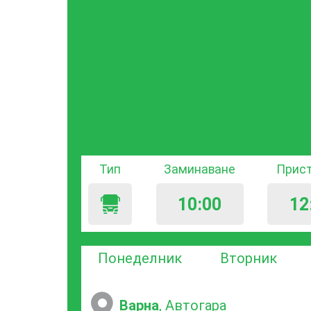
Тип
Заминаване
Прис
10:00
12
Понеделник
Вторник
Варна
, Автогара