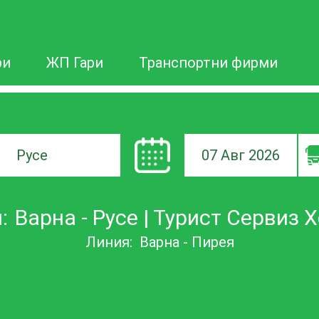
ри
ЖП Гари
Транспортни фирми
07 Авг 2026
а
:
Варна - Русе | Турист Сервиз
ане
Линия:
Варна - Пирея