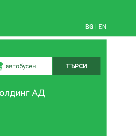
BG
|
EN
автобусен
ТЪРСИ
 Холдинг АД