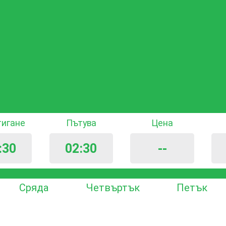
тигане
Пътува
Цена
:30
02:30
--
Сряда
Четвъртък
Петък