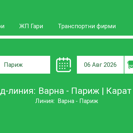
ри
ЖП Гари
Транспортни фирми
06 Авг 2026
а
д-линия:
Варна - Париж | Карат 
ане
Линия:
Варна - Париж