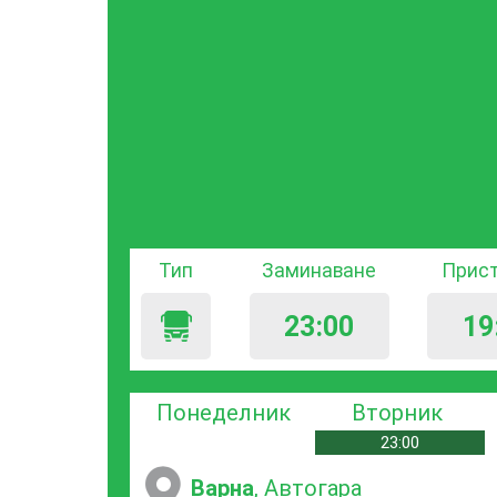
Тип
Заминаване
Прис
23:00
19
Понеделник
Вторник
23:00
Варна
, Автогара