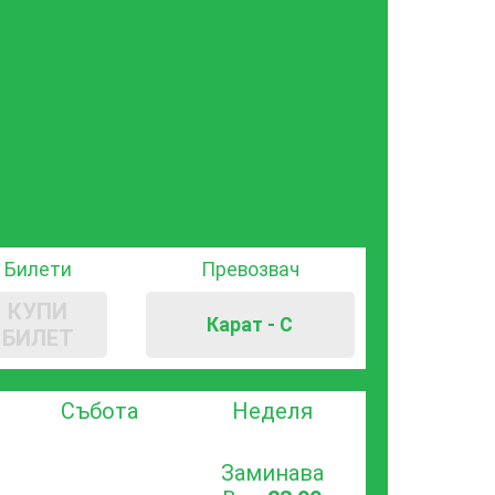
Билети
Превозвач
КУПИ
Карат - С
БИЛЕТ
Събота
Неделя
Заминава