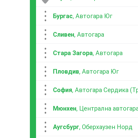
...
Бургас
, Автогара Юг
...
Сливен
, Автогара
...
Стара Загора
, Автогара
...
Пловдив
, Автогара Юг
...
София
, Автогара Сердика (
...
Мюнхен
, Централна автогар
...
Аугсбург
, Оберхаузен Норд