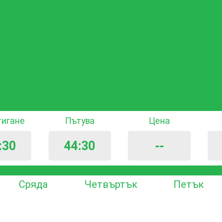
тигане
Пътува
Цена
:30
44:30
--
Сряда
Четвъртък
Петък