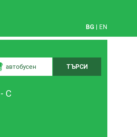
BG
|
EN
автобусен
ТЪРСИ
- С