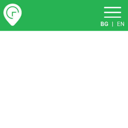
Разписание
BG
|
EN