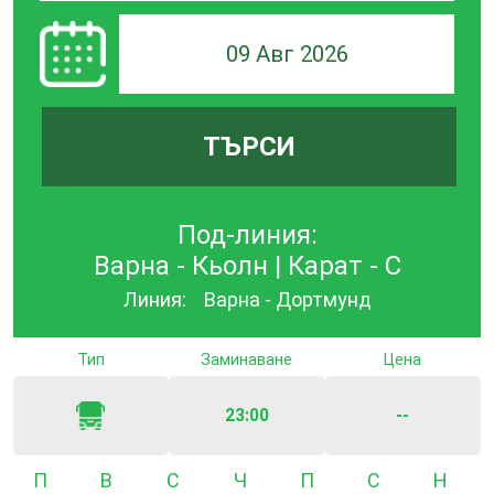
09 Авг 2026
ТЪРСИ
Под-линия:
Варна - Кьолн | Карат - С
Линия:
Варна - Дортмунд
Тип
Заминаване
Цена
23:00
--
Понеделник
Вторник
Сряда
Четвъртък
Петък
Събота
Неде