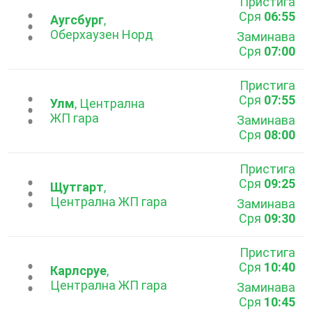
Пристига
Сря
06:55
...
Аугсбург
,
Оберхаузен Норд
Заминава
Сря
07:00
Пристига
Сря
07:55
...
Улм
, Централна
ЖП гара
Заминава
Сря
08:00
Пристига
Сря
09:25
...
Щутгарт
,
Централна ЖП гара
Заминава
Сря
09:30
Пристига
Сря
10:40
...
Карлсруе
,
Централна ЖП гара
Заминава
Сря
10:45