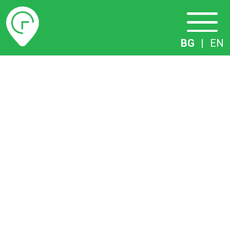
Разписание
BG
|
EN