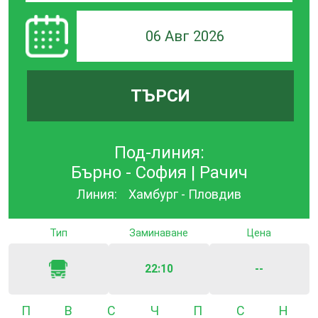
06 Авг 2026
ТЪРСИ
Под-линия:
Бърно - София | Рачич
Линия:
Хамбург - Пловдив
Тип
Заминаване
Цена
22:10
--
Понеделник
Вторник
Сряда
Четвъртък
Петък
Събота
Неде