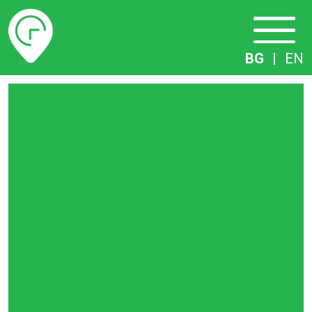
Разписание
BG
|
EN