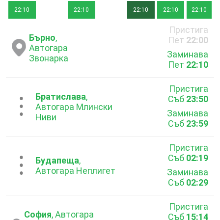
22:10
22:10
22:10
22:10
22:10
Пристига
Бърно
,
Пет
22:00
Автогара
Заминава
Звонарка
Пет
22:10
Пристига
Братислава
,
Съб
23:50
...
Автогара Млински
Заминава
Ниви
Съб
23:59
Пристига
Съб
02:19
...
Будапеща
,
Автогара Неплигет
Заминава
Съб
02:29
Пристига
София
, Автогара
Съб
15:14