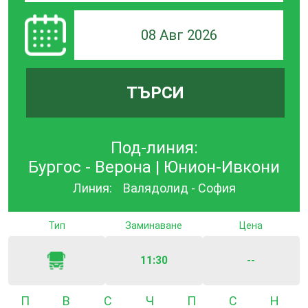
08 Авг 2026
ТЪРСИ
Под-линия:
Бургос - Верона | Юнион-Ивкони
Линия:
Валядолид - София
Тип
Заминаване
Цена
11:30
--
Понеделник
Вторник
Сряда
Четвъртък
Петък
Събота
Неде