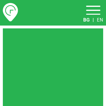
Разписание
BG
|
EN