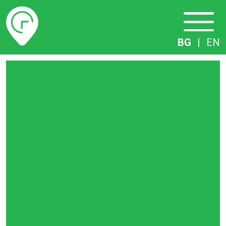
Разписание
BG
|
EN