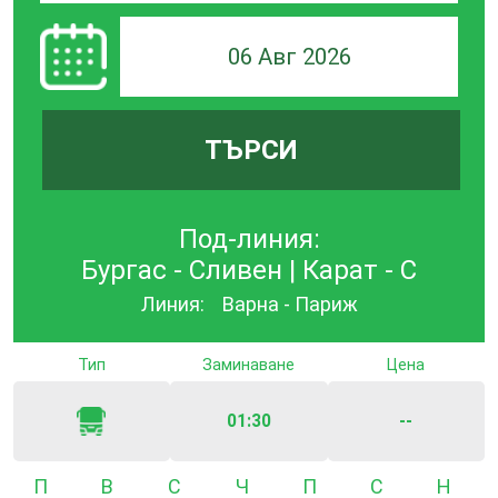
06 Авг 2026
ТЪРСИ
Под-линия:
Бургас - Сливен | Карат - С
Линия:
Варна - Париж
Тип
Заминаване
Цена
01:30
--
Понеделник
Вторник
Сряда
Четвъртък
Петък
Събота
Неде