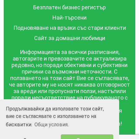
Безплатен бизнес регистър
Най-търсени
Подновяване на връзки със стари клиенти
Сайт за домашни любимци
Информацията за всички разписания,
автогарите и превозвачите се актуализира
редовно, но поради обективни и субективни
причини са възможни неточности. С
ползването на този сайт Вие се съгласявате,
че авторите му не носят никаква отговорност
за вреди или пропуснати ползи, настъпили
поради несъответствие на публикуваното с
действителността! Информацията
Продължавайки да използвате този сайт,
публикувана в този сайт се предоставя
вие се съгласявате с използването на
такава каквато е, без гаранция за
съответствието ѝ с действителността!
бисквитки.
Общи условия.
BGrazpisanie.com © 2008 - 2026, Всички права