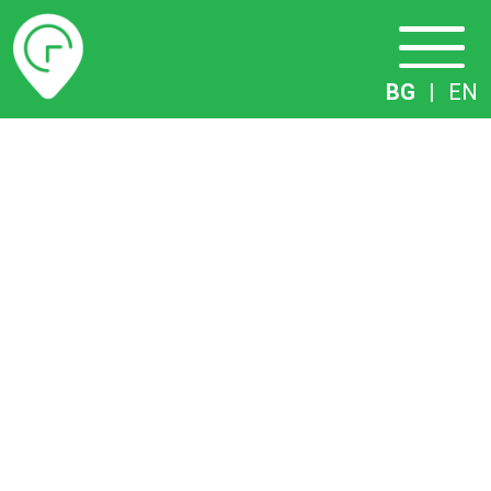
Разписание
BG
|
EN