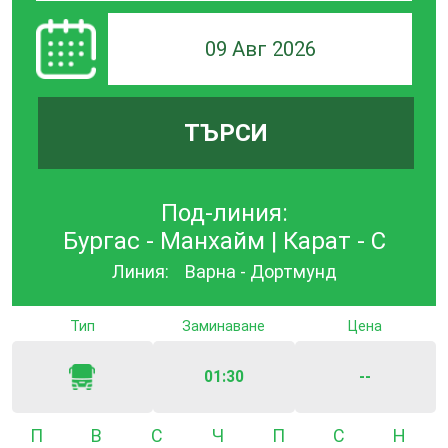
09 Авг 2026
ТЪРСИ
Под-линия:
Бургас - Манхайм | Карат - С
Линия:
Варна - Дортмунд
Тип
Заминаване
Цена
01:30
--
Понеделник
Вторник
Сряда
Четвъртък
Петък
Събота
Неде