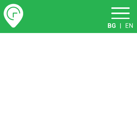
Разписание
BG
|
EN