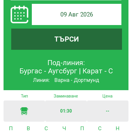
09 Авг 2026
ТЪРСИ
Под-линия:
Бургас - Аугсбург | Карат - С
Линия:
Варна - Дортмунд
Тип
Заминаване
Цена
01:30
--
Понеделник
Вторник
Сряда
Четвъртък
Петък
Събота
Неде