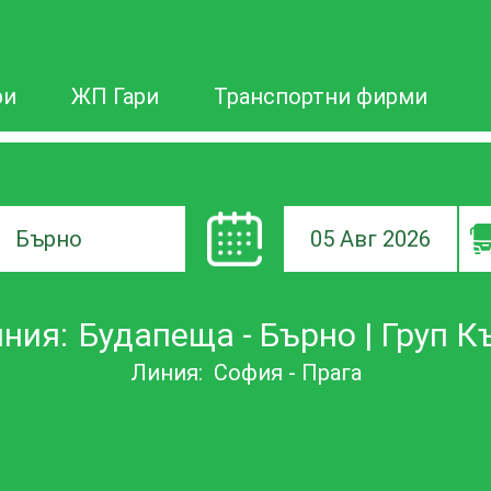
ри
ЖП Гари
Транспортни фирми
05 Авг 2026
а
ния:
Будапеща - Бърно | Груп 
ане
Линия:
София - Прага