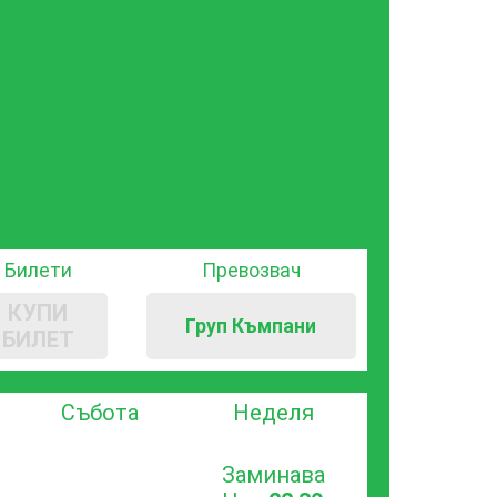
Билети
Превозвач
КУПИ
Груп Къмпани
БИЛЕТ
Събота
Неделя
Заминава