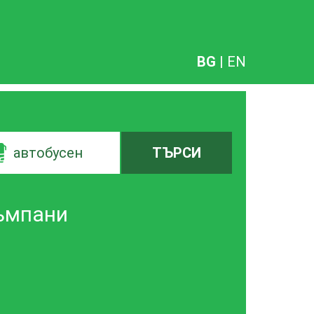
BG
|
EN
автобусен
ТЪРСИ
Къмпани