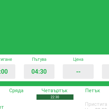
тигане
Пътува
Цена
:00
04:30
--
Сряда
Четвъртък
Петък
22:30
Пристига
ет