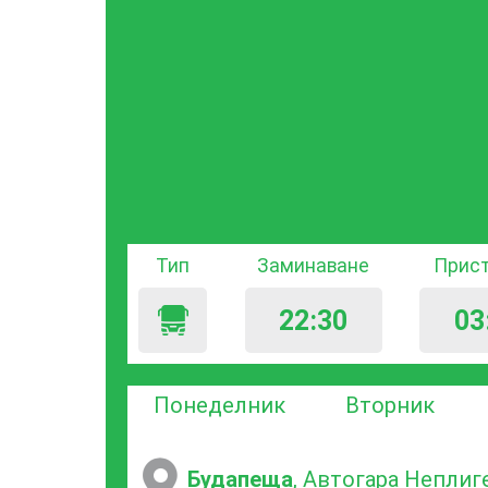
Тип
Заминаване
Прис
22:30
03
Понеделник
Вторник
Будапеща
, Автогара Неплиг