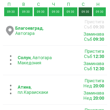
Понеделник
Вторник
Сряда
Четвъртък
Петък
Събота
Неде
09:30
09:30
09:30
09:30
09:30
09:30
09:30
Пристига
Съб
09:30
Благоевград
,
Автогара
Заминава
Съб
09:30
Пристига
Съб
12:30
...
Солун
, Автогара
Македония
Заминава
Съб
12:30
Пристига
Нед
20:00
...
Атина
,
пл.Караискаки
Заминава
Нед
20:00