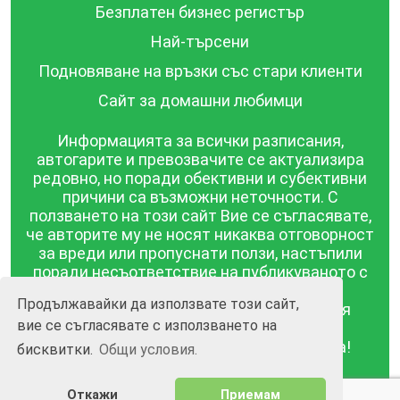
Безплатен бизнес регистър
Най-търсени
Подновяване на връзки със стари клиенти
Сайт за домашни любимци
Информацията за всички разписания,
автогарите и превозвачите се актуализира
редовно, но поради обективни и субективни
причини са възможни неточности. С
ползването на този сайт Вие се съгласявате,
че авторите му не носят никаква отговорност
за вреди или пропуснати ползи, настъпили
поради несъответствие на публикуваното с
действителността! Информацията
Продължавайки да използвате този сайт,
публикувана в този сайт се предоставя
вие се съгласявате с използването на
такава каквато е, без гаранция за
съответствието ѝ с действителността!
бисквитки.
Общи условия.
BGrazpisanie.com © 2008 - 2026, Всички права
Откажи
Приемам