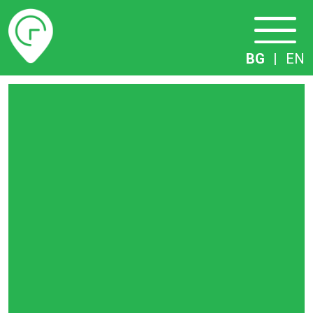
Разписание
BG
|
EN