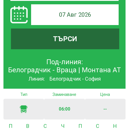
07 Авг 2026
ТЪРСИ
Под-линия:
Белоградчик - Враца | Монтана АТ
Линия:
Белоградчик - София
Тип
Заминаване
Цена
06:00
--
Понеделник
Вторник
Сряда
Четвъртък
Петък
Събота
Неде