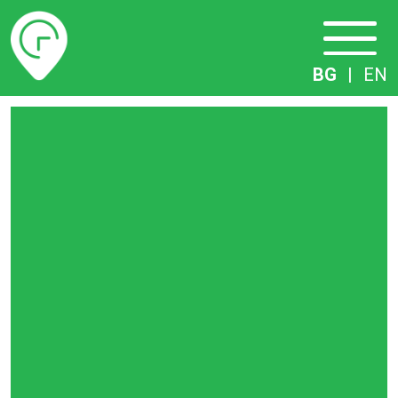
Разписание
BG
|
EN